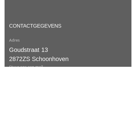
CONTACTGEGEVENS
Adres
Goudstraat 13
2872ZS Schoonhoven
Stuur ons een mail
info@davinciarchitecten.nl
Telefoonnummer:
085 40 18 754
KVK-nummer:
89132807