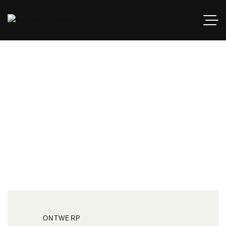
VecoZuivel
ONTWERP