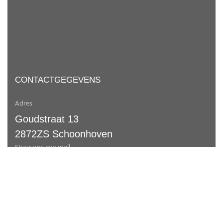
CONTACTGEGEVENS
Adres
Goudstraat 13
2872ZS Schoonhoven
Stuur ons een mail
info@davinciarchitecten.nl
Telefoonnummer:
085 40 18 754
KVK-nummer:
89132807